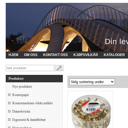
HJEM
OM OSS
KONTAKT OSS
KJØPSVILKÅR
KATALOGER
Produkter
Nye produkter
Kontorpapir
Kontormaskiner-/elekt.artikler
Datarekvisita
Ergonomi & datatilbehør