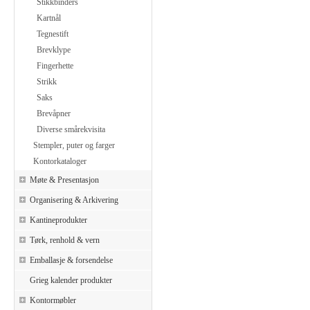
Stikkbinders
Kartnål
Tegnestift
Brevklype
Fingerhette
Strikk
Saks
Brevåpner
Diverse smårekvisita
Stempler, puter og farger
Kontorkataloger
Møte & Presentasjon
Organisering & Arkivering
Kantineprodukter
Tørk, renhold & vern
Emballasje & forsendelse
Grieg kalender produkter
Kontormøbler