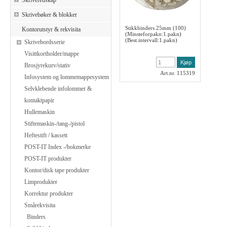
Skriveredskap
Skrivebøker & blokker
Stikkbinders 25mm (100)
Kontorutstyr & rekvisita
(Minsteforpakn:1.pakn)
(Best.intervall:1.pakn)
Skrivebordsserie
Visittkortholder/mappe
Brosjyrekurv/stativ
Art.nr. 115319
Infosystem og lommemappesystem
Selvklebende infolommer &
kontaktpapir
Hullemaskin
Stiftemaskin-/tang-/pistol
Heftestift / kassett
POST-IT Index -/bokmerke
POST-IT produkter
Kontor/disk tape produkter
Limprodukter
Korrektur produkter
Smårekvisita
Binders