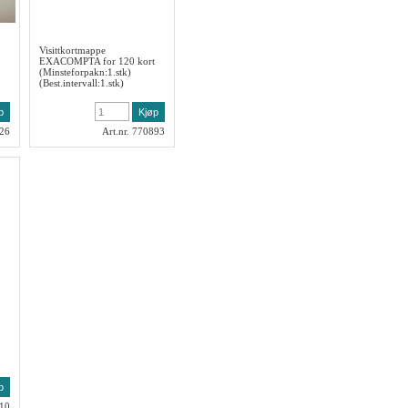
Visittkortmappe
EXACOMPTA for 120 kort
(Minsteforpakn:1.stk)
(Best.intervall:1.stk)
026
Art.nr. 770893
010