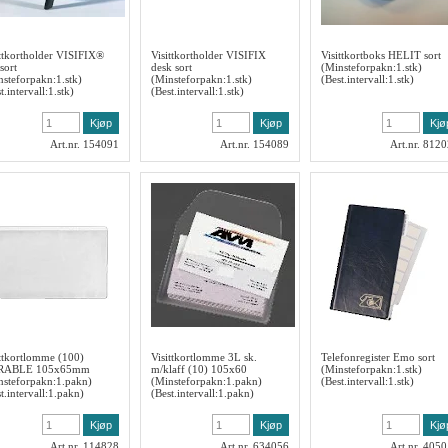
ittkortholder VISIFIX®
Visittkortholder VISIFIX
Visittkortboks HELIT sort
 sort
desk sort
(Minsteforpakn:1.stk)
nsteforpakn:1.stk)
(Minsteforpakn:1.stk)
(Best.intervall:1.stk)
t.intervall:1.stk)
(Best.intervall:1.stk)
Art.nr. 154091
Art.nr. 154089
Art.nr. 812
ittkortlomme (100)
Visittkortlomme 3L sk.
Telefonregister Emo sort
RABLE 105x65mm
m/klaff (10) 105x60
(Minsteforpakn:1.stk)
nsteforpakn:1.pakn)
(Minsteforpakn:1.pakn)
(Best.intervall:1.stk)
t.intervall:1.pakn)
(Best.intervall:1.pakn)
Art.nr. 114828
Art.nr. 634056
Art.nr. 405