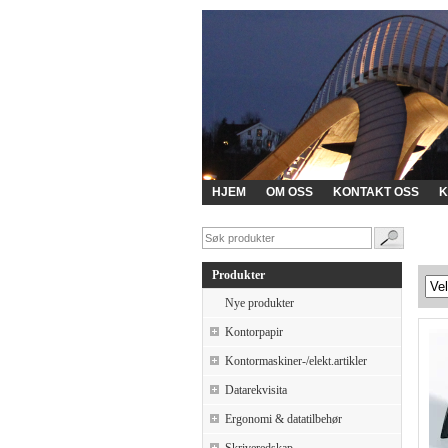
HJEM
OM OSS
KONTAKT OSS
K
Produkter
Nye produkter
Kontorpapir
Kontormaskiner-/elekt.artikler
Datarekvisita
Ergonomi & datatilbehør