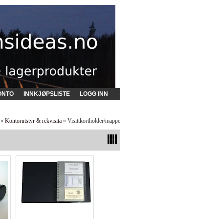
ONTO
INNKJØPSLISTE
LOGG INN
»
Kontorutstyr & rekvisita
» Visittkortholder/mappe