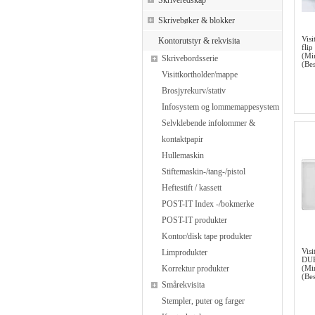
Skriveredskap
Skrivebøker & blokker
Vis
Kontorutstyr & rekvisita
flip
(Mi
Skrivebordsserie
(Bes
Visittkortholder/mappe
Brosjyrekurv/stativ
Infosystem og lommemappesystem
Selvklebende infolommer &
kontaktpapir
Hullemaskin
Stiftemaskin-/tang-/pistol
Heftestift / kassett
POST-IT Index -/bokmerke
POST-IT produkter
Kontor/disk tape produkter
Vis
Limprodukter
DU
Korrektur produkter
(Mi
(Bes
Smårekvisita
Stempler, puter og farger