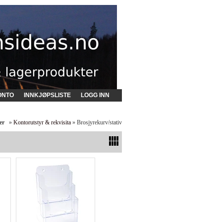
ONTO
INNKJØPSLISTE
LOGG INN
er
»
Kontorutstyr & rekvisita
» Brosjyrekurv/stativ