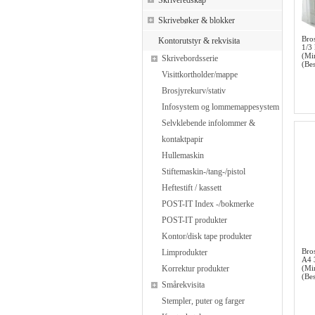
Skriveredskap
Skrivebøker & blokker
Bro
Kontorutstyr & rekvisita
1/3 
(Mi
Skrivebordsserie
(Bes
Visittkortholder/mappe
Brosjyrekurv/stativ
Infosystem og lommemappesystem
Selvklebende infolommer &
kontaktpapir
Hullemaskin
Stiftemaskin-/tang-/pistol
Heftestift / kassett
POST-IT Index -/bokmerke
POST-IT produkter
Kontor/disk tape produkter
Bro
Limprodukter
A4 3
Korrektur produkter
(Mi
(Bes
Smårekvisita
Stempler, puter og farger