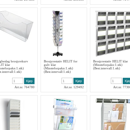
gbeslag brosjyrekurv
Brosjyrestativ HELIT for
Brosjyrestativ HELIT klar
IT klar
gulv klar
(Minsteforpakn:1.stk)
nsteforpakn:1.stk)
(Minsteforpakn:1.stk)
(Best.intervall:1.stk)
t.intervall:1.stk)
(Best.intervall:1.stk)
Art.nr. 764780
Art.nr. 129492
Art.nr. 773