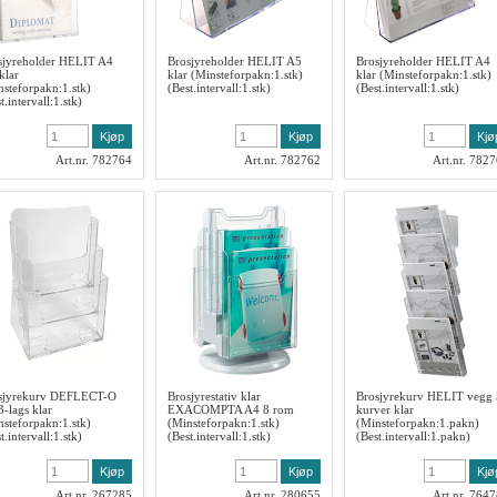
sjyreholder HELIT A4
Brosjyreholder HELIT A5
Brosjyreholder HELIT A4
klar
klar (Minsteforpakn:1.stk)
klar (Minsteforpakn:1.stk)
nsteforpakn:1.stk)
(Best.intervall:1.stk)
(Best.intervall:1.stk)
t.intervall:1.stk)
Art.nr. 782764
Art.nr. 782762
Art.nr. 782
sjyrekurv DEFLECT-O
Brosjyrestativ klar
Brosjyrekurv HELIT vegg 
-lags klar
EXACOMPTA A4 8 rom
kurver klar
nsteforpakn:1.stk)
(Minsteforpakn:1.stk)
(Minsteforpakn:1.pakn)
t.intervall:1.stk)
(Best.intervall:1.stk)
(Best.intervall:1.pakn)
Art.nr. 267285
Art.nr. 280655
Art.nr. 764