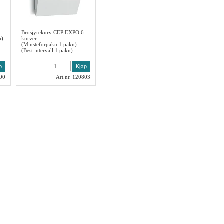
Brosjyrekurv CEP EXPO 6
n)
kurver
(Minsteforpakn:1.pakn)
(Best.intervall:1.pakn)
400
Art.nr. 120803