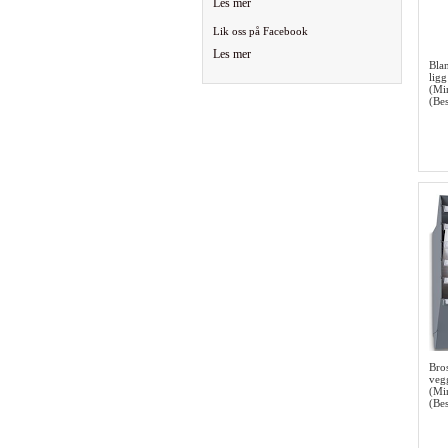
Les mer
Lik oss på Facebook
Les mer
Bla
lig
(Mi
(Bes
Bro
veg
(Mi
(Bes