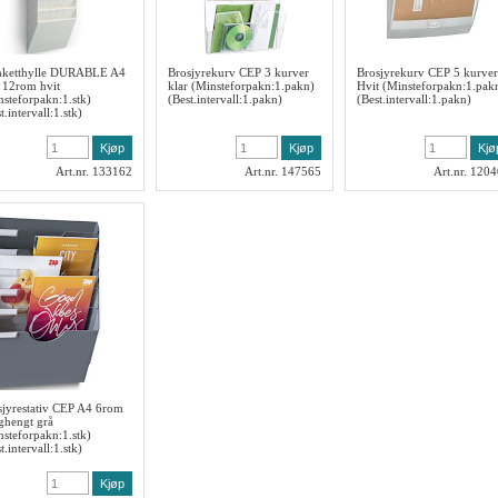
nketthylle DURABLE A4
Brosjyrekurv CEP 3 kurver
Brosjyrekurv CEP 5 kurver
g 12rom hvit
klar (Minsteforpakn:1.pakn)
Hvit (Minsteforpakn:1.pak
nsteforpakn:1.stk)
(Best.intervall:1.pakn)
(Best.intervall:1.pakn)
t.intervall:1.stk)
Art.nr. 133162
Art.nr. 147565
Art.nr. 120
sjyrestativ CEP A4 6rom
ghengt grå
nsteforpakn:1.stk)
t.intervall:1.stk)