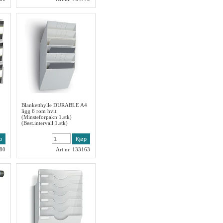
Blanketthylle DURABLE A4
ligg 6 rom hvit
(Minsteforpakn:1.stk)
(Best.intervall:1.stk)
080
Art.nr. 133163