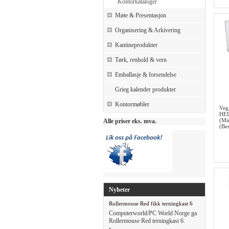
Kontorkataloger
Møte & Presentasjon
Organisering & Arkivering
Kantineprodukter
Tørk, renhold & vern
Emballasje & forsendelse
Grieg kalender produkter
Kontormøbler
Veg
HEL
(Mi
Alle priser eks. mva.
(Bes
Nyheter
Rollermouse Red fikk terningkast 6
Computerworld/PC World Norge ga
Rollermouse Red terningkast 6.