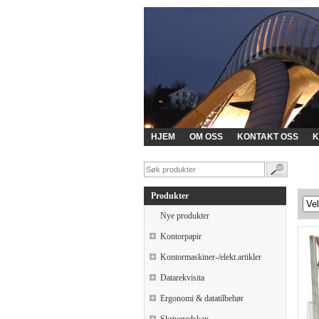
HJEM
OM OSS
KONTAKT OSS
K
Produkter
Nye produkter
Kontorpapir
Kontormaskiner-/elekt.artikler
Datarekvisita
Ergonomi & datatilbehør