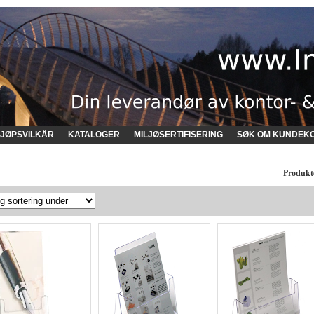
JØPSVILKÅR
KATALOGER
MILJØSERTIFISERING
SØK OM KUNDEK
Produkt