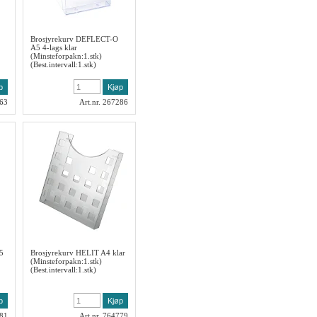
Brosjyrekurv DEFLECT-O
A5 4-lags klar
(Minsteforpakn:1.stk)
(Best.intervall:1.stk)
763
Art.nr. 267286
5
Brosjyrekurv HELIT A4 klar
(Minsteforpakn:1.stk)
(Best.intervall:1.stk)
781
Art.nr. 764779