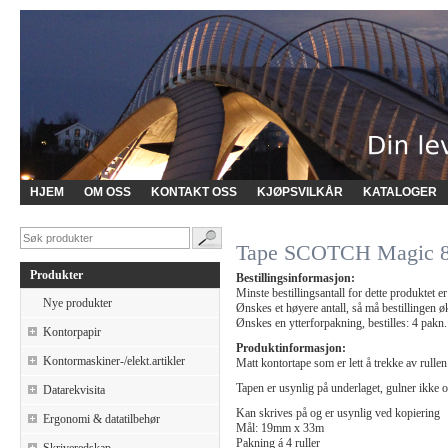
HJEM
OM OSS
KONTAKT OSS
KJØPSVILKÅR
KATALOGER
Tape SCOTCH Magic 8
Produkter
Bestillingsinformasjon:
Minste bestillingsantall for dette produktet er
Nye produkter
Ønskes et høyere antall, så må bestillingen ø
Ønskes en ytterforpakning, bestilles: 4 pakn.
Kontorpapir
Produktinformasjon:
Kontormaskiner-/elekt.artikler
Matt kontortape som er lett å trekke av rullen
Tapen er usynlig på underlaget, gulner ikke 
Datarekvisita
Kan skrives på og er usynlig ved kopiering
Ergonomi & datatilbehør
Mål: 19mm x 33m
Pakning á 4 ruller