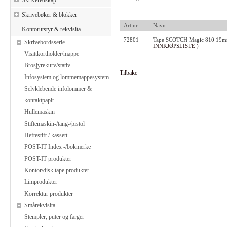
Skriveredskap
Skrivebøker & blokker
Art.nr.:
Navn:
Kontorutstyr & rekvisita
72801
Tape SCOTCH Magic 810 19m
Skrivebordsserie
INNKJØPSLISTE )
Visittkortholder/mappe
Brosjyrekurv/stativ
Tilbake
Infosystem og lommemappesystem
Selvklebende infolommer &
kontaktpapir
Hullemaskin
Stiftemaskin-/tang-/pistol
Heftestift / kassett
POST-IT Index -/bokmerke
POST-IT produkter
Kontor/disk tape produkter
Limprodukter
Korrektur produkter
Smårekvisita
Stempler, puter og farger