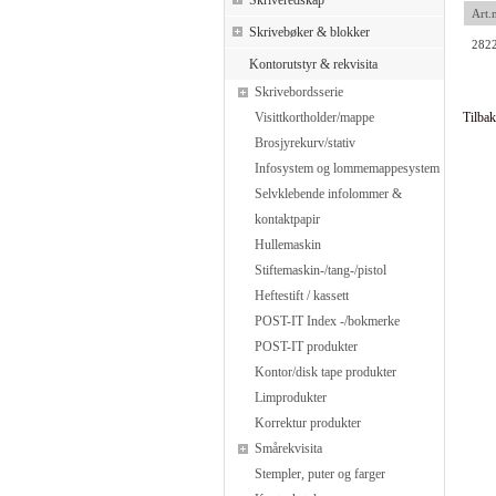
Skriveredskap
Art.n
Skrivebøker & blokker
282
Kontorutstyr & rekvisita
Skrivebordsserie
Visittkortholder/mappe
Tilbak
Brosjyrekurv/stativ
Infosystem og lommemappesystem
Selvklebende infolommer &
kontaktpapir
Hullemaskin
Stiftemaskin-/tang-/pistol
Heftestift / kassett
POST-IT Index -/bokmerke
POST-IT produkter
Kontor/disk tape produkter
Limprodukter
Korrektur produkter
Smårekvisita
Stempler, puter og farger