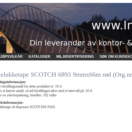
JØPSVILKÅR
KATALOGER
MILJØSERTIFISERING
SØK OM KUNDEK
selukketape SCOTCH 6893 9mmx66m rød (Org.n
llingsinformasjon:
 bestillingsantall for dette produktet er: 16 rl.
 et høyere antall, så må bestillingen økes med et intervall på: 16 rl.
 en ytterforpakning, bestilles: 192 ruller
ktinformasjon:
ukketape til dispenser SCOTCH® P410.