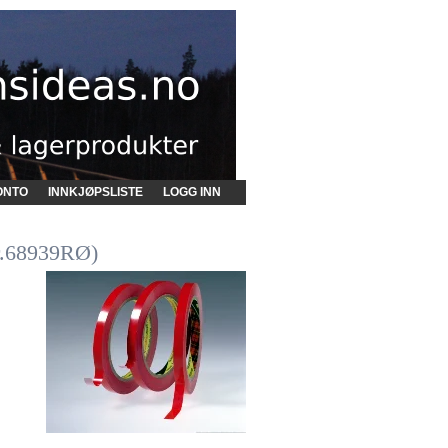
ONTO
INNKJØPSLISTE
LOGG INN
r.68939RØ)