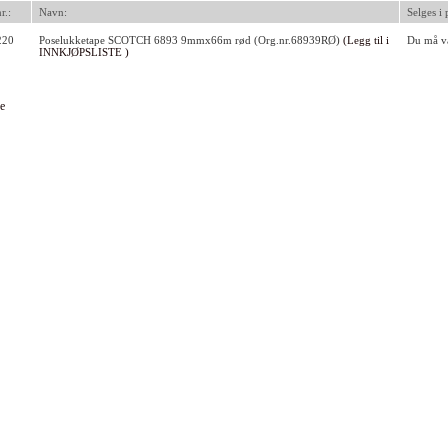
r.:
Navn:
Selges i 
220
Poselukketape SCOTCH 6893 9mmx66m rød (Org.nr.68939RØ)
(Legg til i
Du må væ
INNKJØPSLISTE )
e