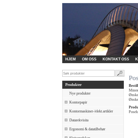
HJEM
OM OSS
KONTAKT OSS
K
Po
Produkter
Besti
Minste
Nye produkter
Ønskes
Ønskes
Kontorpapir
Produ
Kontormaskiner-/elekt.artikler
Posel
Datarekvisita
Ergonomi & datatilbehør