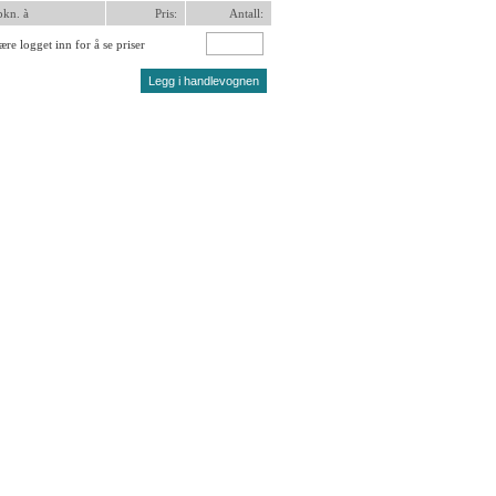
pkn. à
Pris:
Antall:
re logget inn for å se priser