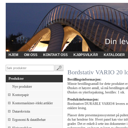
HJEM
OM OSS
KONTAKT OSS
KJØPSVILKÅR
KATALOGER
Bordstativ VARIO 20 lo
Produkter
Bestillingsinformasjon:
Minste bestillingsantall for dette produktet er
Nye produkter
Ønskes et høyere antall, så må bestillingen øk
Ønskes en ytterforpakning, bestilles: 1 stk.
Kontorpapir
Produktinformasjon:
Kontormaskiner-/elekt.artikler
Bordstativet DURABLE VARIO® leveres med 20
enklere lesing.
Datarekvisita
Plasser dette presentasjonssystemet på pulten
du har hendene frie. Hvert panel kan vise in
Ergonomi & datatilbehør
grader. Det er enkelt å sette inn dokumenter 