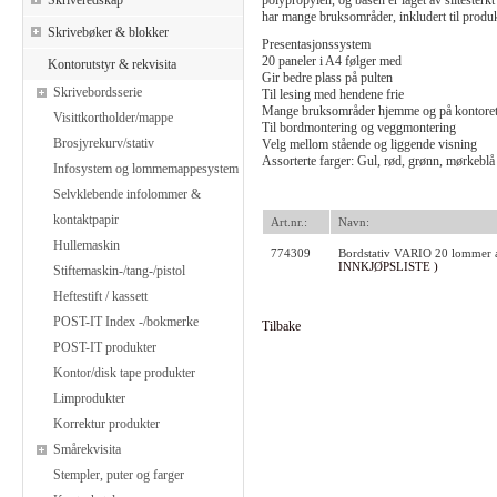
Skriveredskap
polypropylen, og basen er laget av sliteste
har mange bruksområder, inkludert til produk
Skrivebøker & blokker
Presentasjonssystem
20 paneler i A4 følger med
Kontorutstyr & rekvisita
Gir bedre plass på pulten
Skrivebordsserie
Til lesing med hendene frie
Mange bruksområder hjemme og på kontore
Visittkortholder/mappe
Til bordmontering og veggmontering
Brosjyrekurv/stativ
Velg mellom stående og liggende visning
Assorterte farger: Gul, rød, grønn, mørkeblå
Infosystem og lommemappesystem
Selvklebende infolommer &
kontaktpapir
Art.nr.:
Navn:
Hullemaskin
774309
Bordstativ VARIO 20 lommer a
INNKJØPSLISTE )
Stiftemaskin-/tang-/pistol
Heftestift / kassett
POST-IT Index -/bokmerke
Tilbake
POST-IT produkter
Kontor/disk tape produkter
Limprodukter
Korrektur produkter
Smårekvisita
Stempler, puter og farger