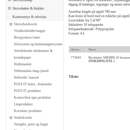
Skriveredskap
Klemmen er egnet for arkitekter, byplanlegg
tilgang til kataloger, tegninger og annen inf
Skrivebøker & blokker
Justerbar lengde på opptil 780 mm
Kan festes til bord med en tykkelse på oppt
Kontorutstyr & rekvisita
Lesevinkler fra 5 til 90°
Skrivebordsserie
Inkluderer 10 infopaneler
Infopanelmateriale: Polypropylen
Visittkortholder/mappe
Format: A4
Brosjyrekurv/stativ
Infosystem og lommemappesystem
Art.nr.:
Navn:
Selvklebende infolommer &
kontaktpapir
773045
Bordstativ SHERPA 10 lommer
INNKJØPSLISTE )
Hullemaskin
Stiftemaskin-/tang-/pistol
Tilbake
Heftestift / kassett
POST-IT Index -/bokmerke
POST-IT produkter
Kontor/disk tape produkter
Limprodukter
Korrektur produkter
Smårekvisita
Stempler, puter og farger