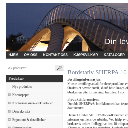
HJEM
OM OSS
KONTAKT OSS
KJØPSVILKÅR
KATALOGER
Bordstativ SHERPA 10 
Produkter
Bestillingsinformasjon:
Minste bestillingsantall for dette produktet er
Nye produkter
Ønskes et høyere antall, så må bestillingen øk
Ønskes en ytterforpakning, bestilles: 1 stk.
Kontorpapir
Produktinformasjon:
Kontormaskiner-/elekt.artikler
Durable SHERPA®-bordklemmen kan festes til 
dokumenter.
Datarekvisita
Denne Durable SHERPA®-bordklemmen er prak
informasjon mens de arbeider. Ved hjelp av d
Ergonomi & datatilbehør
brukerens behov. I tillegg har den 10 infopan