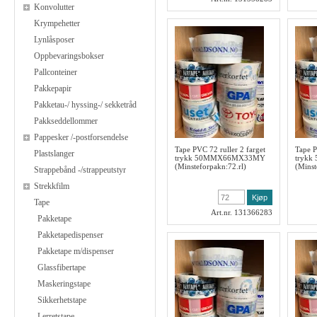
Konvolutter
Krympehetter
Lynlåsposer
Oppbevaringsbokser
Pallconteiner
Pakkepapir
Pakketau-/ hyssing-/ sekketråd
Pakkseddellommer
Pappesker /-postforsendelse
Tape PVC 72 ruller 2 farget
Tape P
Plastslanger
trykk 50MMX66MX33MY
tryk
(Minsteforpakn:72.rl)
(Minst
Strappebånd -/strappeutstyr
Strekkfilm
Tape
Art.nr. 131366283
Pakketape
Pakketapedispenser
Pakketape m/dispenser
Glassfibertape
Maskeringstape
Sikkerhetstape
Lerretstape