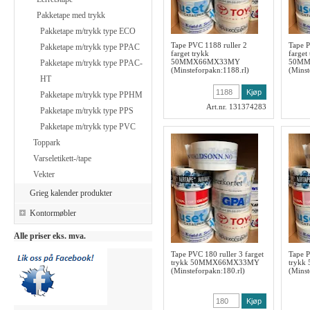
Pakketape med trykk
Pakketape m/trykk type ECO
Tape PVC 1188 ruller 2
Tape P
Pakketape m/trykk type PPAC
farget trykk
farget
50MMX66MX33MY
50MM
Pakketape m/trykk type PPAC-
(Minsteforpakn:1188.rl)
(Minst
HT
Pakketape m/trykk type PPHM
Art.nr. 131374283
Pakketape m/trykk type PPS
Pakketape m/trykk type PVC
Toppark
Varseletikett-/tape
Vekter
Grieg kalender produkter
Kontormøbler
Alle priser eks. mva.
Tape PVC 180 ruller 3 farget
Tape P
trykk 50MMX66MX33MY
tryk
(Minsteforpakn:180.rl)
(Minst