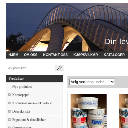
HJEM
OM OSS
KONTAKT OSS
KJØPSVILKÅR
KATALOGER
Produkter
Nye produkter
Kontorpapir
Kontormaskiner-/elekt.artikler
Datarekvisita
Ergonomi & datatilbehør