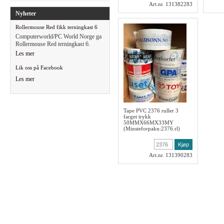
Art.nr. 131382283
Nyheter
Rollermouse Red fikk terningkast 6
Computerworld/PC World Norge ga
Rollermouse Red terningkast 6.
Les mer
Lik oss på Facebook
Les mer
Tape PVC 2376 ruller 3
farget trykk
50MMX66MX33MY
(Minsteforpakn:2376.rl)
Art.nr. 131390283