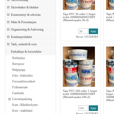
Skriveredskap
Skrivebøker & blokker
Tape PVC 36 ruller 1 farget
Tape P
Kontorutstyr & rekvisita
trykk 50MMX66MX33MY
tryk
(Minsteforpakn:36.rl)
(Minst
Møte & Presentasjon
Organisering & Arkivering
Kantineprodukter
Art.nr. 131350283
Tørk, renhold & vern
Emballasje & forsendelse
Bobleplast
Bærepose
Bølgepapp
Eske -/lokkstifter
Forsendelsesetikett
Fyllmateriale
Tape PVC 540 ruller 1 farget
Tape P
Gatebukk
trykk 50MMX66MX33MY
farget
(Minsteforpakn:540.rl)
50MM
Gaveinnpakning
(Minst
Kant -/Båndbeskytter
Kniv -/målebånd
Art.nr. 131358283