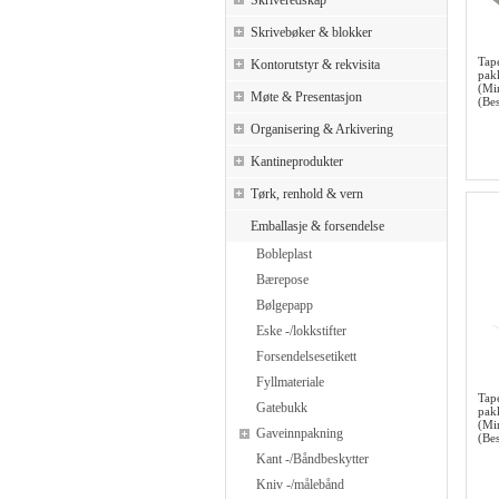
Skriveredskap
Skrivebøker & blokker
Tap
Kontorutstyr & rekvisita
pak
(Mi
Møte & Presentasjon
(Bes
Organisering & Arkivering
Kantineprodukter
Tørk, renhold & vern
Emballasje & forsendelse
Bobleplast
Bærepose
Bølgepapp
Eske -/lokkstifter
Forsendelsesetikett
Fyllmateriale
Tap
Gatebukk
pak
(Mi
Gaveinnpakning
(Bes
Kant -/Båndbeskytter
Kniv -/målebånd