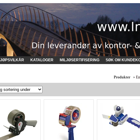
JØPSVILKÅR
KATALOGER
MILJØSERTIFISERING
SØK OM KUNDEK
Produkter
»
Em