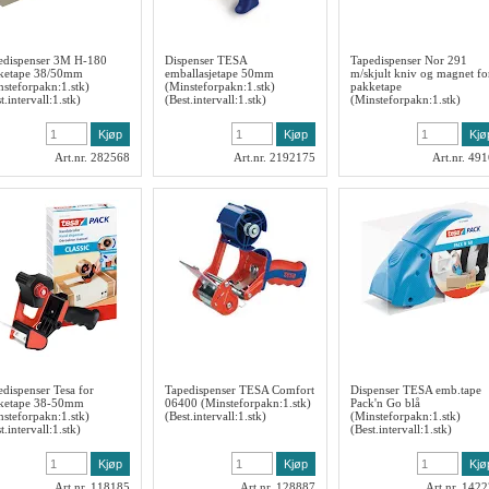
edispenser 3M H-180
Dispenser TESA
Tapedispenser Nor 291
ketape 38/50mm
emballasjetape 50mm
m/skjult kniv og magnet fo
nsteforpakn:1.stk)
(Minsteforpakn:1.stk)
pakketape
t.intervall:1.stk)
(Best.intervall:1.stk)
(Minsteforpakn:1.stk)
Art.nr. 282568
Art.nr. 2192175
Art.nr. 49
edispenser Tesa for
Tapedispenser TESA Comfort
Dispenser TESA emb.tape
ketape 38-50mm
06400 (Minsteforpakn:1.stk)
Pack'n Go blå
nsteforpakn:1.stk)
(Best.intervall:1.stk)
(Minsteforpakn:1.stk)
t.intervall:1.stk)
(Best.intervall:1.stk)
Art.nr. 118185
Art.nr. 128887
Art.nr. 142