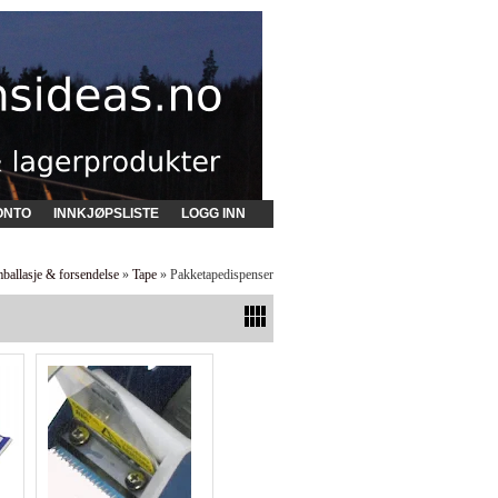
ONTO
INNKJØPSLISTE
LOGG INN
ballasje & forsendelse
»
Tape
» Pakketapedispenser