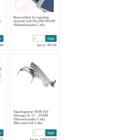
Reserveblad for tapedisp.
r
m/rundt hull Nor290/3M180
(Minsteforpakn:1.stk)
160
Art.nr. 49158
Tapedispenser NOR 650
fibertape B. 12 - 25MM
(Minsteforpakn:1.stk)
(Best.intervall:1.stk)
275
Art.nr. 130970283