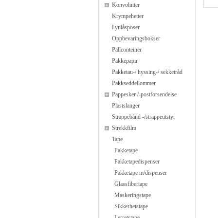
Konvolutter
Krympehetter
Lynlåsposer
Oppbevaringsbokser
Pallconteiner
Pakkepapir
Pakketau-/ hyssing-/ sekketråd
Pakkseddellommer
Pappesker /-postforsendelse
Plastslanger
Strappebånd -/strappeutstyr
Strekkfilm
Tape
Pakketape
Pakketapedispenser
Pakketape m/dispenser
Glassfibertape
Maskeringstape
Sikkerhetstape
Lerretstape