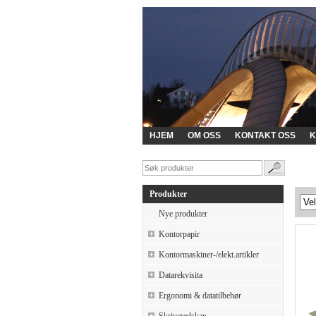
HJEM
OM OSS
KONTAKT OSS
K
Produkter
Nye produkter
Kontorpapir
Kontormaskiner-/elekt.artikler
Datarekvisita
Ergonomi & datatilbehør