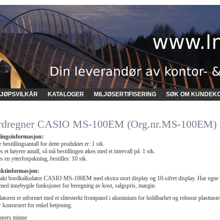
JØPSVILKÅR
KATALOGER
MILJØSERTIFISERING
SØK OM KUNDEK
rdregner CASIO MS-100EM (Org.nr.MS-100EM)
llingsinformasjon:
 bestillingsantall for dette produktet er: 1 stk.
 et høyere antall, så må bestillingen økes med et intervall på: 1 stk.
 en ytterforpakning, bestilles: 10 stk.
ktinformasjon:
kt bordkalkulator CASIO MS-100EM med ekstra stort display og 10-sifret display. Har egne
 med innebygde funksjoner for beregning av kost, salgspris, margin.
atoren er utformet med et slitesterkt frontpanel i aluminium for holdbarhet og robuste plasttaste
 konstruert for enkel betjening.
ppers minne