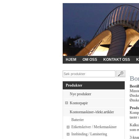
HJEM
OM OSS
KONTAKT OSS
K
Bo
Produkter
Besti
Minste
Nye produkter
Ønskes
Ønskes
Kontorpapir
Produ
Kontormaskiner-/elekt.artikler
Kompa
taster
Batterier
Kalkul
Etikettskriver / Merkemaskiner
som er
Innbinding / Laminering
3-kna