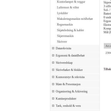
Kontorlamper & veggur
Skjer
3 sif
Luftrenser & vifter
Sol- / 
Lyskilder
Batter
0 unde
Makuleringsmaskin m/tilbehør
Ergon
Regnemaskin
Ekstra
Kompa
Skjøteledning & kabler
Mål 
Skjæremaskin
Skrivere
Art.n
Datarekvisita
230
Ergonomi & datatilbehør
Skriveredskap
Tilbak
Skrivebøker & blokker
Kontorutstyr & rekvisita
Møte & Presentasjon
Organisering & Arkivering
Kantineprodukter
Tørk, renhold & vern