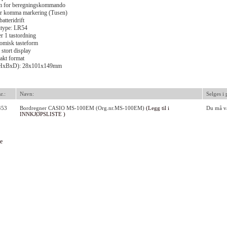
m for beregningskommando
fer komma markering (Tusen)
batteridrift
itype: LR54
r 1 tastordning
omisk tasteform
 stort display
kt format
(HxBxD): 28x101x149mm
r.:
Navn:
Selges i 
453
Bordregner CASIO MS-100EM (Org.nr.MS-100EM)
(Legg til i
Du må væ
INNKJØPSLISTE )
e