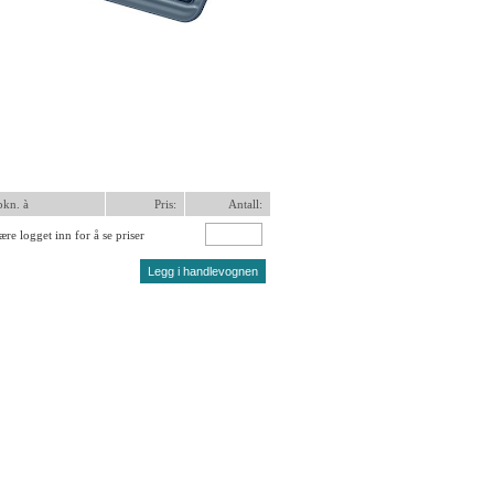
pkn. à
Pris:
Antall:
re logget inn for å se priser