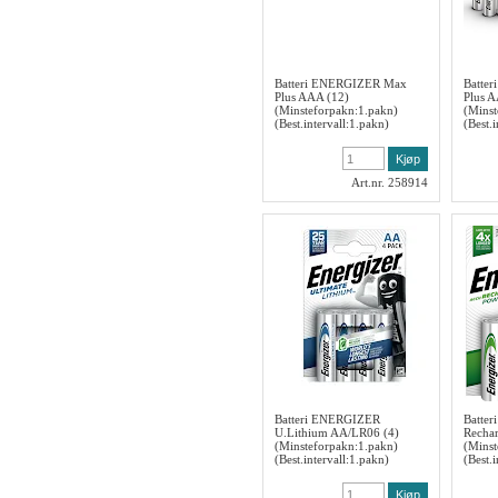
Batteri ENERGIZER Max
Batte
Plus AAA (12)
Plus A
(Minsteforpakn:1.pakn)
(Minst
(Best.intervall:1.pakn)
(Best.
Art.nr. 258914
Batteri ENERGIZER
Batte
U.Lithium AA/LR06 (4)
Recha
(Minsteforpakn:1.pakn)
(Minst
(Best.intervall:1.pakn)
(Best.