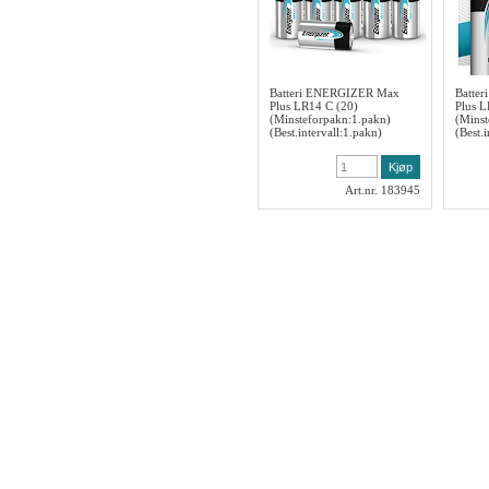
Batteri ENERGIZER Max
Batte
Plus LR14 C (20)
Plus L
(Minsteforpakn:1.pakn)
(Minst
(Best.intervall:1.pakn)
(Best.
Art.nr. 183945