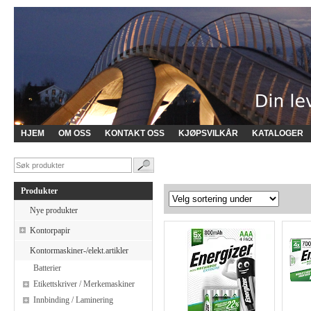
HJEM
OM OSS
KONTAKT OSS
KJØPSVILKÅR
KATALOGER
Produkter
Nye produkter
Kontorpapir
Kontormaskiner-/elekt.artikler
Batterier
Etikettskriver / Merkemaskiner
Innbinding / Laminering