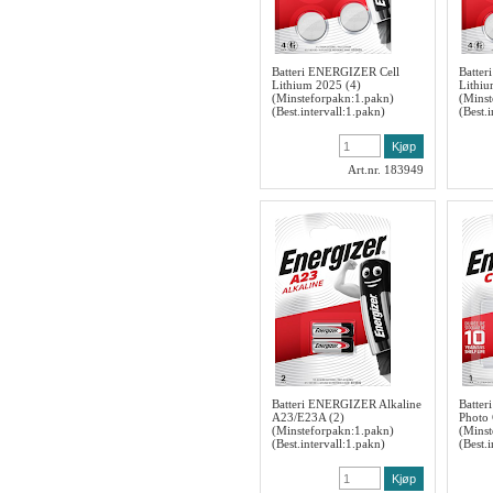
Batteri ENERGIZER Cell
Batte
Lithium 2025 (4)
Lithiu
(Minsteforpakn:1.pakn)
(Minst
(Best.intervall:1.pakn)
(Best.
Art.nr. 183949
Batteri ENERGIZER Alkaline
Batte
A23/E23A (2)
Photo
(Minsteforpakn:1.pakn)
(Minst
(Best.intervall:1.pakn)
(Best.i