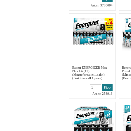
Art.nr. 3780094
Batteri ENERGIZER Max
Batte
Plus AA (12)
Plus A
(Minsteforpakn:1.pakn)
(Minst
(Best.intervall:1.pakn)
(Best.
Art.nr. 258913