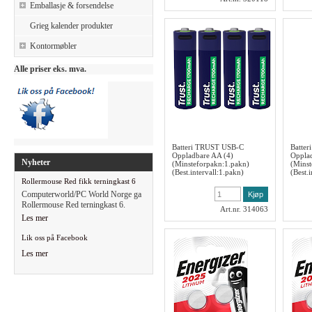
Emballasje & forsendelse
Grieg kalender produkter
Kontormøbler
Alle priser eks. mva.
Batteri TRUST USB-C
Batte
Oppladbare AA (4)
Oppla
Nyheter
(Minsteforpakn:1.pakn)
(Minst
(Best.intervall:1.pakn)
(Best.i
Rollermouse Red fikk terningkast 6
Computerworld/PC World Norge ga
Rollermouse Red terningkast 6.
Art.nr. 314063
Les mer
Lik oss på Facebook
Les mer