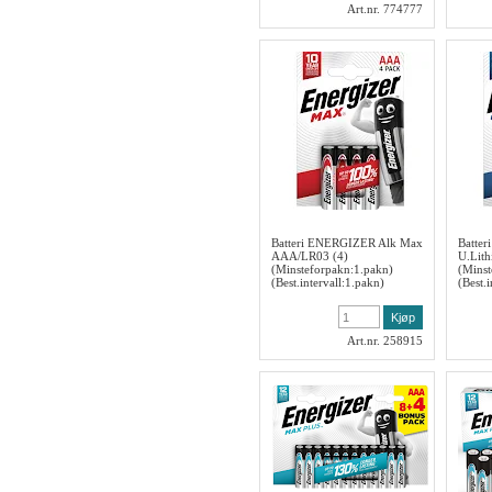
Art.nr. 774777
Batteri ENERGIZER Alk Max
Batte
AAA/LR03 (4)
U.Lit
(Minsteforpakn:1.pakn)
(Minst
(Best.intervall:1.pakn)
(Best.
Art.nr. 258915