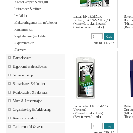
Kontorlamper & veggur
Luftrenser & vifter
Lyskilder
Batteri ENERGIZER
Batte
Recharge XAAA/NH12(4)
Recha
Makuleringsmaskin m/tilbehør
(Minsteforpakn:1.pakn)
(Minst
(Best.intervall:1.pakn)
(Best.
Regnemaskin
Skjøteledning & kabler
Skjæremaskin
Art.nr. 147246
Skrivere
Datarekvisita
Ergonomi & datatilbehør
Skriveredskap
Skrivebøker & blokker
Kontorutstyr & rekvisita
Møte & Presentasjon
Batterilader ENERGIZER
Batte
Organisering & Arkivering
Universal
Oppla
(Minsteforpakn:1.stk)
(Minst
(Best.intervall:1.stk)
(Best.
Kantineprodukter
Tørk, renhold & vern
Art.nr. 320118