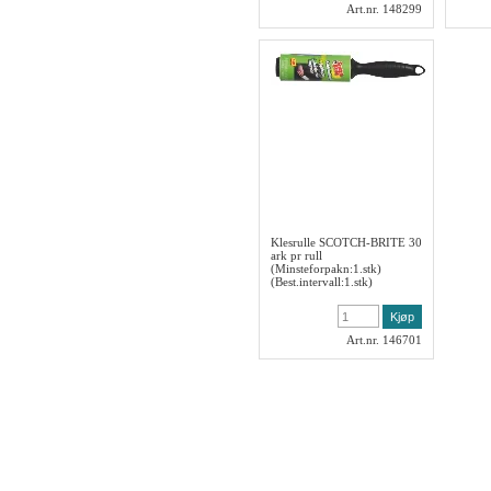
Art.nr. 148299
Klesrulle SCOTCH-BRITE 30
ark pr rull
(Minsteforpakn:1.stk)
(Best.intervall:1.stk)
Art.nr. 146701