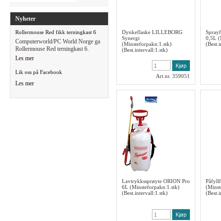
Nyheter
Rollermouse Red fikk terningkast 6
Dynkeflaske LILLEBORG
Spray
Synergi
0,5L (
Computerworld/PC World Norge ga
(Minsteforpakn:1.stk)
(Best.i
Rollermouse Red terningkast 6.
(Best.intervall:1.stk)
Les mer
Lik oss på Facebook
Art.nr. 359051
Les mer
Lavtrykkssprøyte ORION Pro
Påfyll
6L (Minsteforpakn:1.stk)
(Minst
(Best.intervall:1.stk)
(Best.i