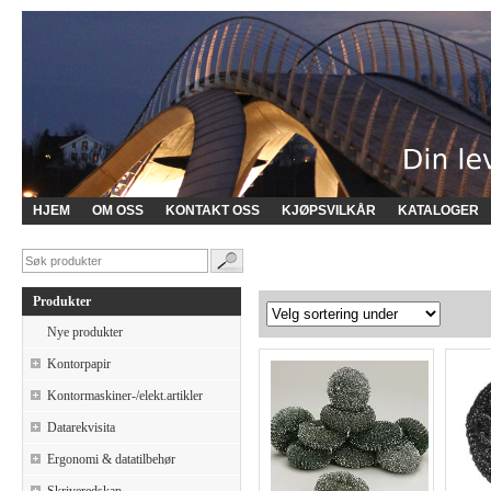
HJEM
OM OSS
KONTAKT OSS
KJØPSVILKÅR
KATALOGER
Produkter
Nye produkter
Kontorpapir
Kontormaskiner-/elekt.artikler
Datarekvisita
Ergonomi & datatilbehør