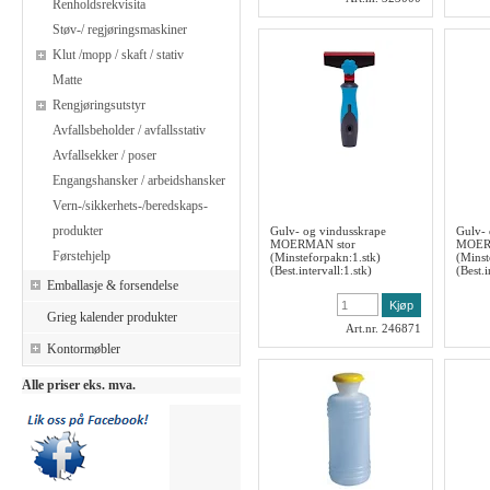
Renholdsrekvisita
Støv-/ regjøringsmaskiner
Klut /mopp / skaft / stativ
Matte
Rengjøringsutstyr
Avfallsbeholder / avfallsstativ
Avfallsekker / poser
Engangshansker / arbeidshansker
Vern-/sikkerhets-/beredskaps-
produkter
Gulv- og vindusskrape
Gulv- 
MOERMAN stor
MOER
Førstehjelp
(Minsteforpakn:1.stk)
(Minst
(Best.intervall:1.stk)
(Best.
Emballasje & forsendelse
Grieg kalender produkter
Art.nr. 246871
Kontormøbler
Alle priser eks. mva.