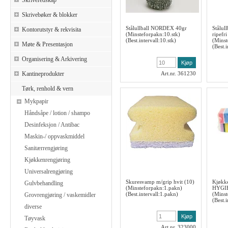
Skriveredskap
Skrivebøker & blokker
Stålullball NORDEX 40gr
Stålul
Kontorutstyr & rekvisita
(Minsteforpakn:10.stk)
ripefr
(Best.intervall:10.stk)
(Minst
Møte & Presentasjon
(Best.i
Organisering & Arkivering
Kantineprodukter
Art.nr. 361230
Tørk, renhold & vern
Mykpapir
Håndsåpe / lotion / shampo
Desinfeksjon / Antibac
Maskin-/ oppvaskmiddel
Sanitærrengjøring
Kjøkkenrengjøring
Universalrengjøring
Skuresvamp m/grip hvit (10)
Kjøkk
Gulvbehandling
(Minsteforpakn:1.pakn)
HYGIE
(Best.intervall:1.pakn)
(Minst
Grovrengjøring / vaskemidler
(Best.
diverse
Tøyvask
Art.nr. 323000