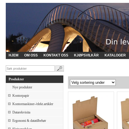
HJEM
OM OSS
KONTAKT OSS
KJØPSVILKÅR
KATALOGER
Produkter
Nye produkter
Kontorpapir
Kontormaskiner-/elekt.artikler
Datarekvisita
Ergonomi & datatilbehør