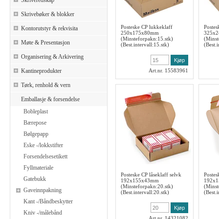
Skriveredskap
Skrivebøker & blokker
Posteske CP lukkeklaff
Postes
Kontorutstyr & rekvisita
250x175x80mm
325x
(Minsteforpakn:15.stk)
(Minst
Møte & Presentasjon
(Best.intervall:15.stk)
(Best.i
Organisering & Arkivering
Kantineprodukter
Art.nr. 15583961
Tørk, renhold & vern
Emballasje & forsendelse
Bobleplast
Bærepose
Bølgepapp
Eske -/lokkstifter
Forsendelsesetikett
Fyllmateriale
Posteske CP låseklaff selvk
Postes
Gatebukk
192x155x43mm
192x
(Minsteforpakn:20.stk)
(Minst
Gaveinnpakning
(Best.intervall:20.stk)
(Best.i
Kant -/Båndbeskytter
Kniv -/målebånd
Art.nr. 14321082