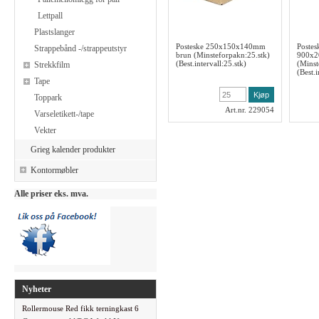
Lettpall
Plastslanger
Posteske 250x150x140mm
Postes
Strappebånd -/strappeutstyr
brun (Minsteforpakn:25.stk)
900x
(Best.intervall:25.stk)
(Minst
Strekkfilm
(Best.i
Tape
Toppark
Art.nr. 229054
Varseletikett-/tape
Vekter
Grieg kalender produkter
Kontormøbler
Alle priser eks. mva.
Nyheter
Rollermouse Red fikk terningkast 6