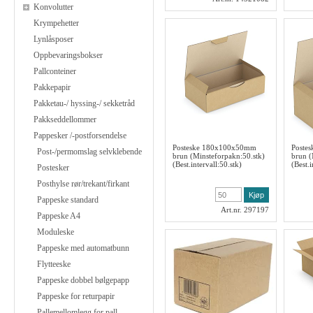
Konvolutter
Krympehetter
Lynlåsposer
Oppbevaringsbokser
Pallconteiner
Pakkepapir
Pakketau-/ hyssing-/ sekketråd
Pakkseddellommer
Pappesker /-postforsendelse
Posteske 180x100x50mm
Poste
Post-/permomslag selvklebende
brun (Minsteforpakn:50.stk)
brun (
(Best.intervall:50.stk)
(Best.i
Postesker
Posthylse rør/trekant/firkant
Pappeske standard
Art.nr. 297197
Pappeske A4
Moduleske
Pappeske med automatbunn
Flytteeske
Pappeske dobbel bølgepapp
Pappeske for returpapir
Pallemellomlegg for pall