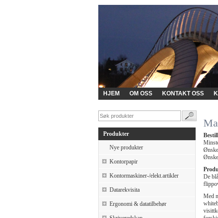
HJEM
OM OSS
KONTAKT OSS
K
Ma
Produkter
Besti
Minste
Nye produkter
Ønskes
Ønskes
Kontorpapir
Produ
Kontormaskiner-/elekt.artikler
De blå
flippo
Datarekvisita
Med m
whiteb
Ergonomi & datatilbehør
visitt