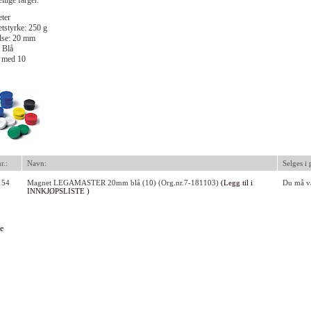
ellige farger.
ter
tstyrke: 250 g
else: 20 mm
 Blå
 med 10
r.:
Navn:
Selges i 
154
Magnet LEGAMASTER 20mm blå (10) (Org.nr.7-181103)
(Legg til i
Du må væ
INNKJØPSLISTE )
e