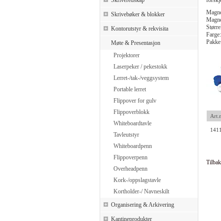
Skriveredskap
forskj
Magne
Skrivebøker & blokker
Magne
Størr
Kontorutstyr & rekvisita
Farge:
Pakke
Møte & Presentasjon
Projektorer
Laserpeker / pekestokk
Lerret-/tak-/veggsystem
Portable lerret
Flippover for gulv
Flippoverblokk
Art.n
Whiteboardtavle
141
Tavleutstyr
Whiteboardpenn
Flippoverpenn
Tilbak
Overheadpenn
Kork-/oppslagstavle
Kortholder-/ Navneskilt
Organisering & Arkivering
Kantineprodukter