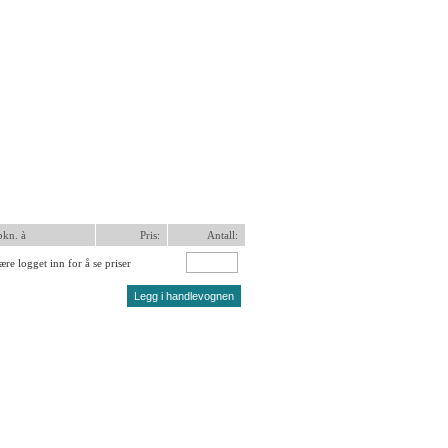
pkn. à
Pris:
Antall:
re logget inn for å se priser