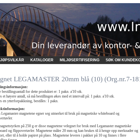
JØPSVILKÅR
KATALOGER
MILJØSERTIFISERING
SØK OM KUNDEK
gnet LEGAMASTER 20mm blå (10) (Org.nr.7-18
llingsinformasjon:
 bestillingsantall for dette produktet er: 1 pakn. a'10 stk.
 et høyere antall, så må bestillingen økes med et intervall på: 1 pakn. a'10 stk.
 en ytterforpakkning, bestilles: 1 pakn.
ktinformasjon:
 Legamaster-magnetene egner seg utmerket til bruk på magnetiske whiteboard og
vertavler.
agnetstyrken på 250 g er disse magnetene velegnet for bruk med Legamaster magnetiske
oard og flippovertavler. Magnetene måler 20 mm og kan brukes til å henge opp merknader og
kort, eller til å holde papiret på plass. Magnetene leveres i pakker på 10 og finnes i flere